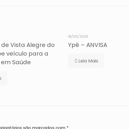
18/05/2026
 de Vista Alegre do
Ypê – ANVISA
be veículo para a
Leia Mais
a em Saúde
s
rigatórios são marcados com
*