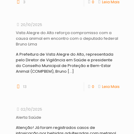
3
0
Leia Mais
20/10/2025
Vista Alegre do Alto reforça compromisso com a
causa animal em encontro com o deputado federal
Bruno Lima
A Prefeitura de Vista Alegre do Alto, representada
pelo Diretor de Vigilância em Saúde e presidente
do Conselho Municipal de Proteção e Bem-Estar
Animal (COMPBEM), Bruno
[…]
13
0
Leia Mais
02/10/2025
Alerta Saúde
Atenção! Já foram registrados casos de
intoxicação por bebidas adulteradas com metanol