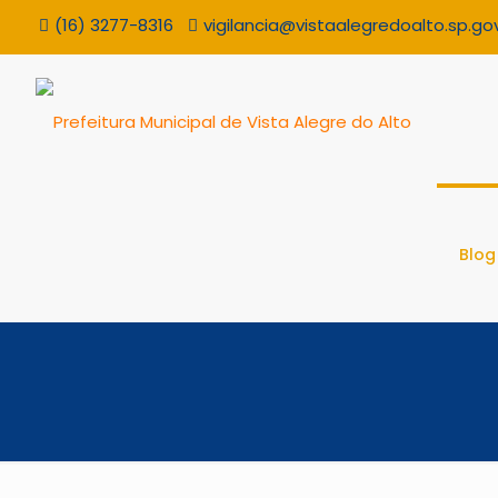
(16) 3277-8316
vigilancia@vistaalegredoalto.sp.gov
Blog