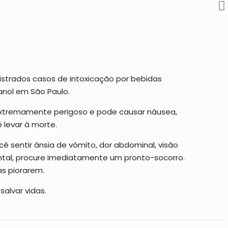
istrados casos de intoxicação por bebidas
nol em São Paulo.
 extremamente perigoso e pode causar náusea,
 levar à morte.
ê sentir ânsia de vômito, dor abdominal, visão
tal, procure imediatamente um pronto-socorro.
s piorarem.
alvar vidas.