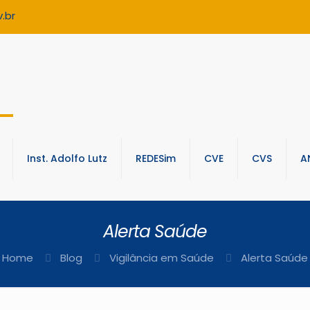
.br
Inst. Adolfo Lutz
REDESim
CVE
CVS
A
Alerta Saúde
Home
Blog
Vigilância em Saúde
Alerta Saúde