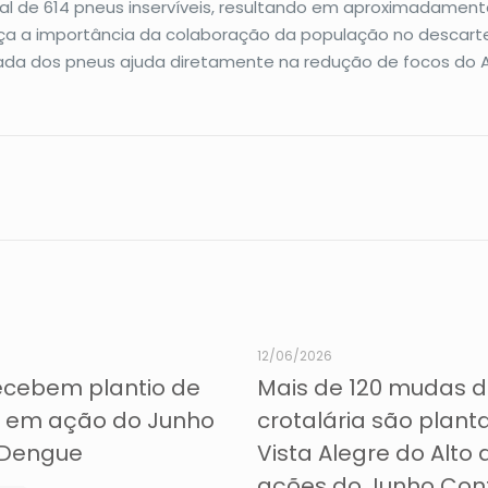
tal de 614 pneus inservíveis, resultando em aproximadamen
a a importância da colaboração da população no descarte c
da dos pneus ajuda diretamente na redução de focos do 
12/06/2026
ecebem plantio de
Mais de 120 mudas 
a em ação do Junho
crotalária são plan
 Dengue
Vista Alegre do Alto
ações do Junho Con