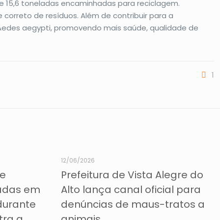
te 15,6 toneladas encaminhadas para reciclagem.
orreto de resíduos. Além de contribuir para a
Aedes aegypti, promovendo mais saúde, qualidade de
1
12/06/2026
de
Prefeitura de Vista Alegre do
tadas em
Alto lança canal oficial para
 durante
denúncias de maus-tratos a
tra a
animais