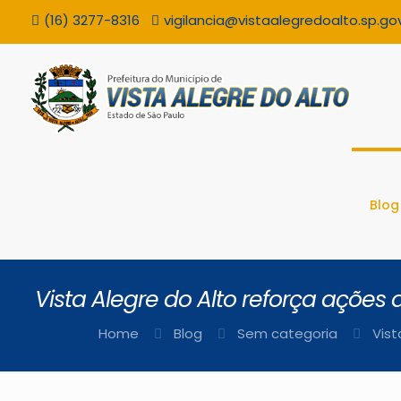
(16) 3277-8316
vigilancia@vistaalegredoalto.sp.gov
Blog
Vista Alegre do Alto reforça açõe
Home
Blog
Sem categoria
Vist