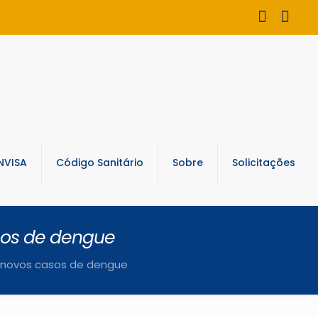
NVISA
Código Sanitário
Sobre
Solicitações
asos de dengue
m novos casos de dengue