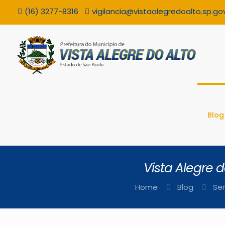
(16) 3277-8316
vigilancia@vistaalegredoalto.sp.gov
Blog
Vista Alegre 
Home
Blog
Se