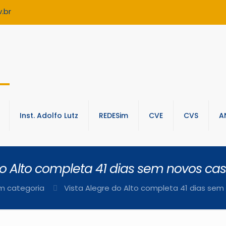
.br
Inst. Adolfo Lutz
REDESim
CVE
CVS
A
do Alto completa 41 dias sem novos c
m categoria
Vista Alegre do Alto completa 41 dias se